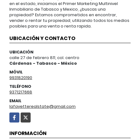
en el estado, iniciamos el Primer Marketing Multinivel
Inmobiliario de Tabasco y Mexico, ¿buscas una
propiedad? Estamos comprometidos en encontrar,
vender o rentar tu propiedad, utilizando todos los medios
posibles para una venta o renta rapida.
UBICACIÓN Y CONTACTO
UBICACIÓN
calle 27 de febrero 811, col. centro
Cárdenas - Tabasco - México
MÓVIL
9931820190
TELÉFONO
9371217668
EMAIL
lafayetterealstate@gmail.com
Facebook
X
INFORMACIÓN