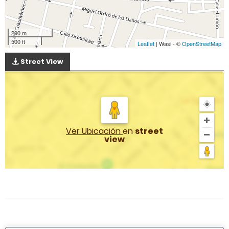
200 m
500 ft
Leaflet
| Wasi - ©
OpenStreetMap
Street View
Ver Ubicación
en
street
view