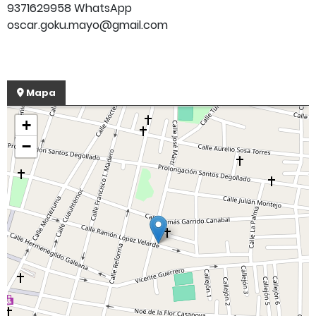
9371629958 WhatsApp
oscar.goku.mayo@gmail.com
Mapa
+
−