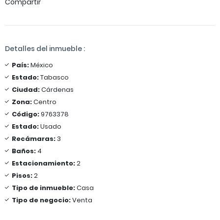
Compartir
Detalles del inmueble :
País:
México
Estado:
Tabasco
Ciudad:
Cárdenas
Zona:
Centro
Código:
9763378
Estado:
Usado
Recámaras:
3
Baños:
4
Estacionamiento:
2
Pisos:
2
Tipo de inmueble:
Casa
Tipo de negocio:
Venta