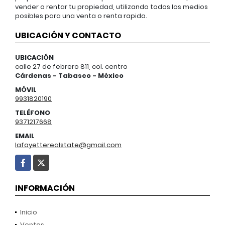
vender o rentar tu propiedad, utilizando todos los medios
posibles para una venta o renta rapida.
UBICACIÓN Y CONTACTO
UBICACIÓN
calle 27 de febrero 811, col. centro
Cárdenas - Tabasco - México
MÓVIL
9931820190
TELÉFONO
9371217668
EMAIL
lafayetterealstate@gmail.com
Facebook
X
INFORMACIÓN
Inicio
Ventas