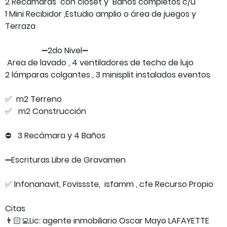
2 Recamaras con closet y Baños completos c/u
1 Mini Recibidor ,Estudio amplio o área de juegos y
Terraza
➖️2do Nivel➖️
Area de lavado , 4 ventiladores de techo de lujo
2 lámparas colgantes , 3 minisplit instalados eventos
✅ ️ m2 Terreno
✅ m2 Construcción
⛔️ 3 Recámara y 4 Baños
➖️Escrituras Libre de Gravamen
✅️ Infonanavit, Fovissste, isfamm , cfe Recurso Propio
Citas
👨🏻‍💻Lic: agente inmobiliario Oscar Mayo LAFAYETTE