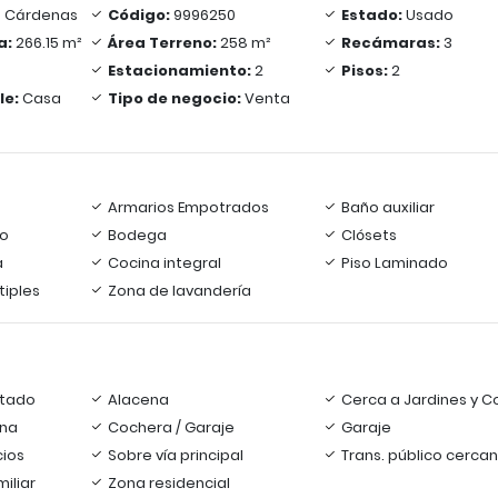
 Cárdenas
Código:
9996250
Estado:
Usado
a:
266.15 m²
Área Terreno:
258 m²
Recámaras:
3
Estacionamiento:
2
Pisos:
2
le:
Casa
Tipo de negocio:
Venta
Armarios Empotrados
Baño auxiliar
io
Bodega
Clósets
a
Cocina integral
Piso Laminado
tiples
Zona de lavandería
tado
Alacena
Cerca a Jardines y C
ana
Cochera / Garaje
Garaje
cios
Sobre vía principal
Trans. público cerca
iliar
Zona residencial