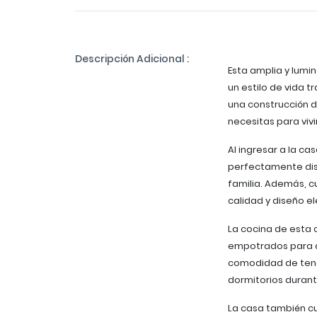
Descripción Adicional :
Esta amplia y lumi
un estilo de vida t
una construcción d
necesitas para vivi
Al ingresar a la c
perfectamente dist
familia. Además, 
calidad y diseño e
La cocina de esta 
empotrados para al
comodidad de tener 
dormitorios durante
La casa también cu