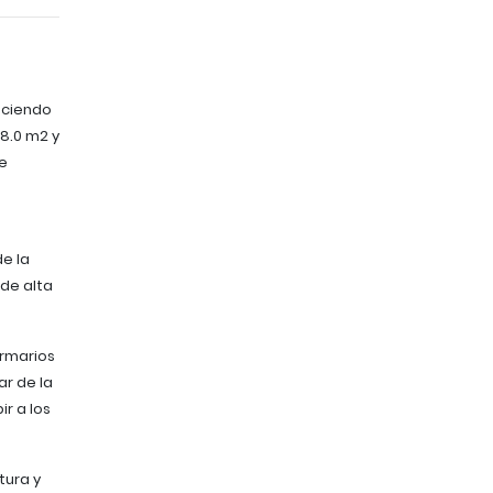
eciendo
58.0 m2 y
e
e la
de alta
armarios
r de la
r a los
tura y