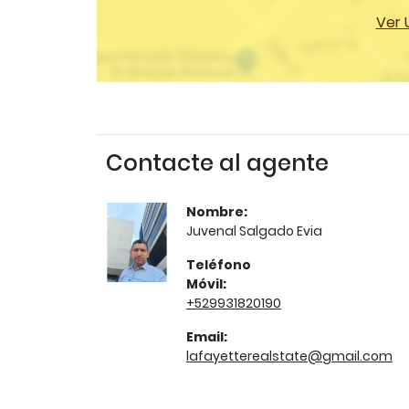
Ver 
Contacte al agente
Nombre:
Juvenal Salgado Evia
Teléfono
Móvil:
+529931820190
Email:
lafayetterealstate@gmail.com