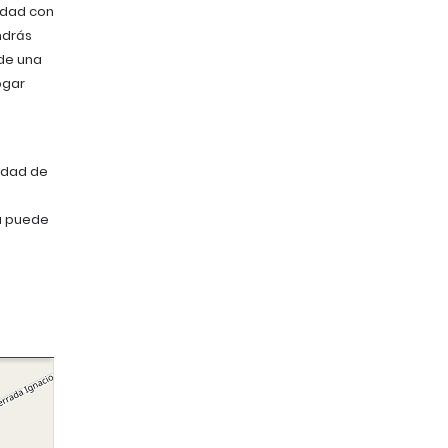
idad con
ndrás
de una
ogar
lidad de
a puede