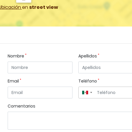
Ubicación
en
street view
*
*
Nombre
Apellidos
*
*
Email
Teléfono
▼
Comentarios