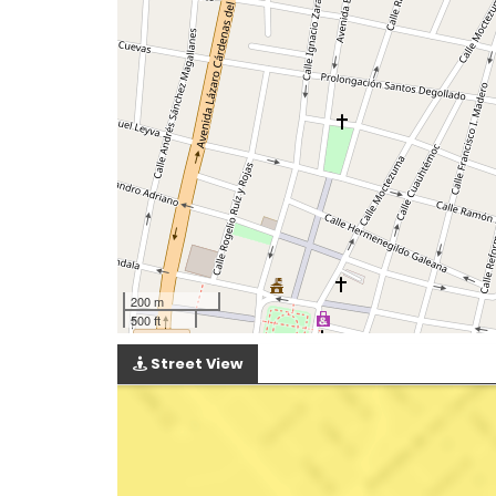
200 m
500 ft
Street View