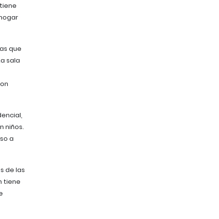
tiene
 hogar
ras que
La sala
con
dencial,
n niños.
eso a
s de las
n tiene
e