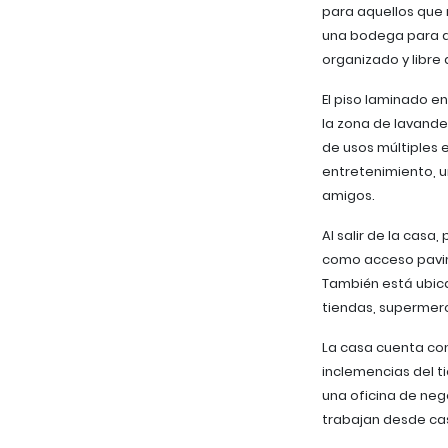
para aquellos que 
una bodega para a
organizado y libre
El piso laminado e
la zona de lavander
de usos múltiples 
entretenimiento, u
amigos.
Al salir de la casa
como acceso pavime
También está ubica
tiendas, supermerc
La casa cuenta con
inclemencias del t
una oficina de neg
trabajan desde cas