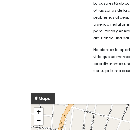
La casa está ubica
otras zonas de la 
problemas al despl
vivienda multifami
para varias genera
alquilando una par
No pierdas la oport
vida que se merec
coordinaremos una
ser tu próxima cas
Mapa
+
−