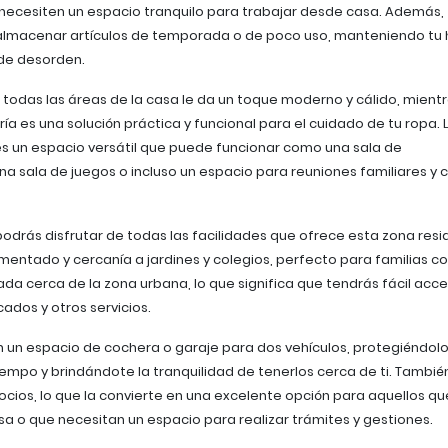
necesiten un espacio tranquilo para trabajar desde casa. Además, 
lmacenar artículos de temporada o de poco uso, manteniendo tu
 de desorden.
n todas las áreas de la casa le da un toque moderno y cálido, mient
ía es una solución práctica y funcional para el cuidado de tu ropa. 
es un espacio versátil que puede funcionar como una sala de
na sala de juegos o incluso un espacio para reuniones familiares y 
, podrás disfrutar de todas las facilidades que ofrece esta zona resi
ntado y cercanía a jardines y colegios, perfecto para familias co
da cerca de la zona urbana, lo que significa que tendrás fácil acc
ados y otros servicios.
 un espacio de cochera o garaje para dos vehículos, protegiéndolo
iempo y brindándote la tranquilidad de tenerlos cerca de ti. Tambié
ocios, lo que la convierte en una excelente opción para aquellos qu
a o que necesitan un espacio para realizar trámites y gestiones.