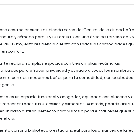
nosa casa se encuentra ubicada cerca del Centro de la ciudad, ofr
ranquilo y cómodo para ti y tu familia. Con una área de terreno de 2
e 266.15 m2, esta residencia cuenta con todas las comodidades qu
r en confort.
asa, te recibirán amplios espacios con tres amplias recámaras
ribuidas para ofrecer privacidad y espacio a todos los miembros d
cuenta con dos modernos baños para tu comodidad, con acabados 
legante.
casa es un espacio funcional y acogedor, equipada con alacena y 
macenar todos tus utensilios y alimentos. Además, podrás disfruta
un baño auxiliar, perfecto para visitas o para evitar tener que subi
 el día.
enta con una biblioteca o estudio, ideal para los amantes de la lec