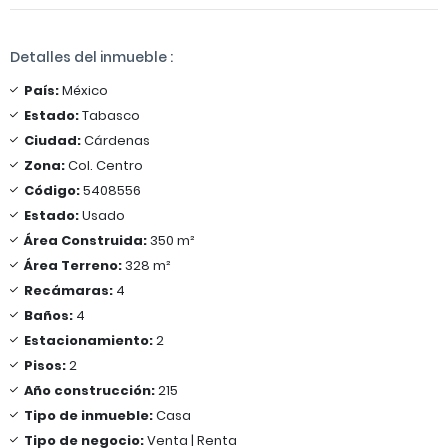
Detalles del inmueble :
País:
México
Estado:
Tabasco
Ciudad:
Cárdenas
Zona:
Col. Centro
Código:
5408556
Estado:
Usado
Área Construida:
350 m²
Área Terreno:
328 m²
Recámaras:
4
Baños:
4
Estacionamiento:
2
Pisos:
2
Año construcción:
215
Tipo de inmueble:
Casa
Tipo de negocio:
Venta | Renta