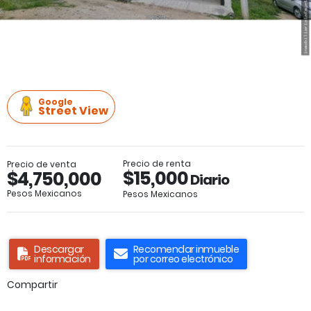
Google
Street View
Precio de renta
Precio de venta
$15,000
$4,750,000
Diario
Pesos Mexicanos
Pesos Mexicanos
Descargar
Recomendar inmueble
información
por correo electrónico
Compartir