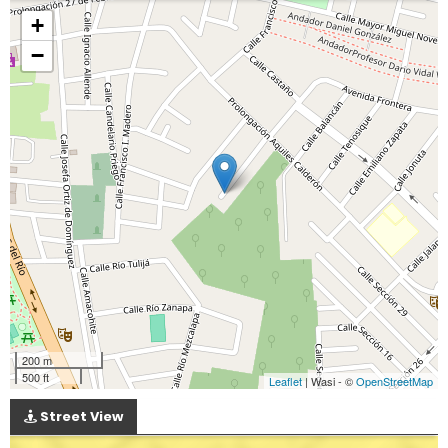
+
−
200 m
500 ft
Leaflet
| Wasi - ©
OpenStreetMap
Street View