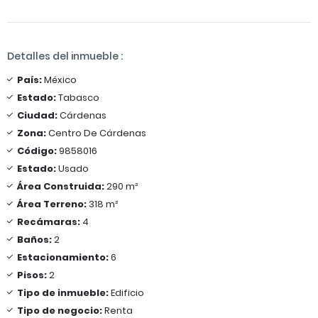
Detalles del inmueble :
País:
México
Estado:
Tabasco
Ciudad:
Cárdenas
Zona:
Centro De Cárdenas
Código:
9858016
Estado:
Usado
Área Construida:
290 m²
Área Terreno:
318 m²
Recámaras:
4
Baños:
2
Estacionamiento:
6
Pisos:
2
Tipo de inmueble:
Edificio
Tipo de negocio:
Renta