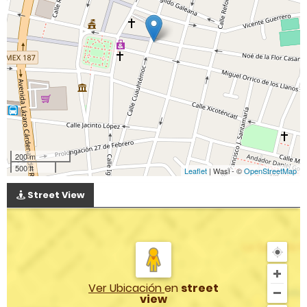
200 m
500 ft
Leaflet
| Wasi - ©
OpenStreetMap
Street View
Ver Ubicación
en
street
view