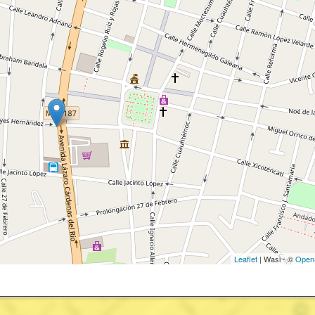
Leaflet
| Wasi - ©
Open