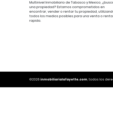
Multinivel Inmobiliario de Tabasco y Mexico, ¿busc
una propiedad? Estamos comprometidos en
encontrar, vender o rentar tu propiedad, utilizan
todos los medios posibles para una venta o renta
rapida.
©2026
inmobiliarialafayette.com
, todos los der