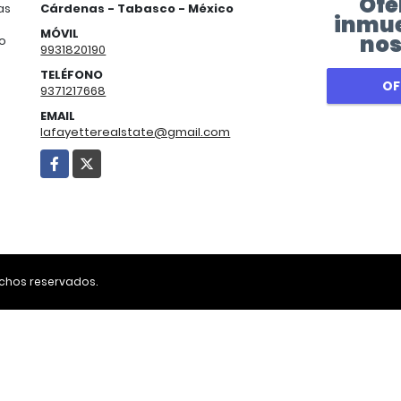
Ofe
as
Cárdenas - Tabasco - México
inmue
MÓVIL
nos
do
9931820190
TELÉFONO
OF
9371217668
EMAIL
lafayetterealstate@gmail.com
Facebook
X
echos reservados.