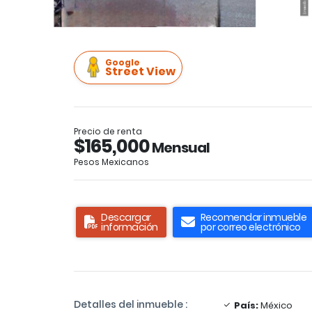
Google
Street View
Precio de renta
$165,000
Mensual
Pesos Mexicanos
Descargar
Recomendar inmueble
información
por correo electrónico
Detalles del inmueble :
País:
México