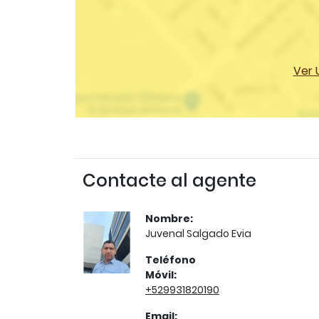
Ver 
Contacte al agente
Nombre:
Juvenal Salgado Evia
Teléfono
Móvil:
+529931820190
Email: