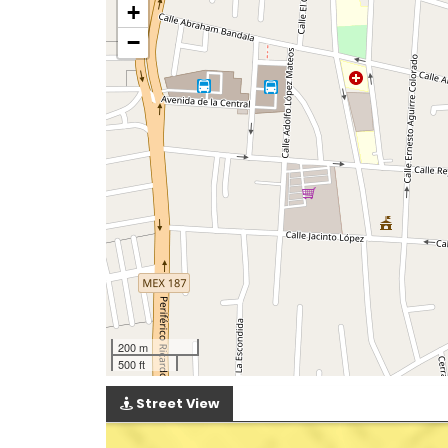
+
−
200 m
500 ft
Street View