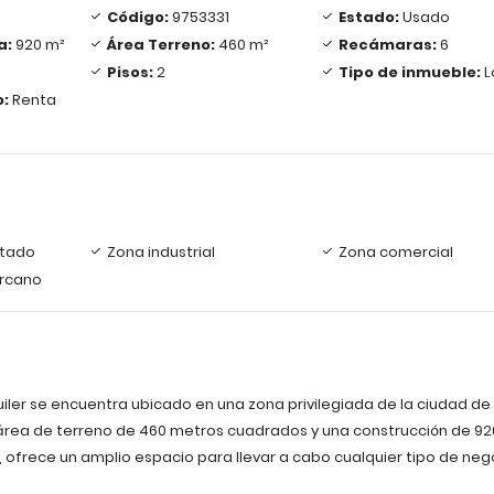
Código:
9753331
Estado:
Usado
a:
920 m²
Área Terreno:
460 m²
Recámaras:
6
Pisos:
2
Tipo de inmueble:
L
o:
Renta
tado
Zona industrial
Zona comercial
ercano
quiler se encuentra ubicado en una zona privilegiada de la ciudad de
área de terreno de 460 metros cuadrados y una construcción de 92
ofrece un amplio espacio para llevar a cabo cualquier tipo de neg