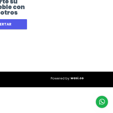
rte su
ble con
otros
ERTAR
wasi.co
Powered by: