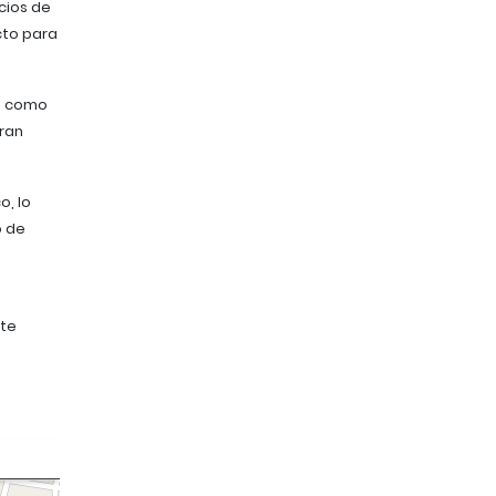
cios de
cto para
os como
gran
o, lo
o de
n
 te