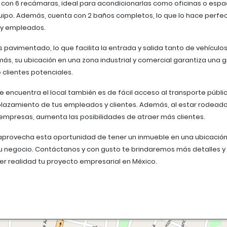
 con 6 recámaras, ideal para acondicionarlas como oficinas o espa
uipo. Además, cuenta con 2 baños completos, lo que lo hace perfe
 y empleados.
es pavimentado, lo que facilita la entrada y salida tanto de vehícul
s, su ubicación en una zona industrial y comercial garantiza una 
de clientes potenciales.
e encuentra el local también es de fácil acceso al transporte públic
splazamiento de tus empleados y clientes. Además, al estar rodead
empresas, aumenta las posibilidades de atraer más clientes.
aprovecha esta oportunidad de tener un inmueble en una ubicació
u negocio. Contáctanos y con gusto te brindaremos más detalles y
r realidad tu proyecto empresarial en México.