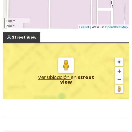
200 m
500 ft
Leaflet
| Wasi - ©
OpenStreetMap
Street View
Ver Ubicación
en
street
view