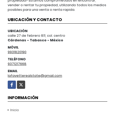
propiedad? Estamos comprometidos en encontrar,
vender o rentar tu propiedad, utilizando todos los medios
posibles para una venta o renta rapida.
UBICACIÓN Y CONTACTO
UBICACIÓN
calle 27 de febrero 811, col. centro
Cárdenas - Tabasco - México
MÓVIL
9931820190
TELÉFONO
9371217668
EMAIL
lafayetterealstate@gmail.com
Facebook
X
INFORMACIÓN
Inicio