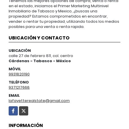
Tenemos las mejores opciones de compra, venta o renta
en el estado, iniciamos el Primer Marketing Multinivel
Inmobiliario de Tabasco y Mexico, ¿buscas una
propiedad? Estamos comprometidos en encontrar,
vender o rentar tu propiedad, utilizando todos los medios
posibles para una venta o renta rapida.
UBICACIÓN Y CONTACTO
UBICACIÓN
calle 27 de febrero 811, col. centro
Cárdenas - Tabasco - México
MÓVIL
9931820190
TELÉFONO
9371217668
EMAIL
lafayetterealstate@gmail.com
Facebook
X
INFORMACIÓN