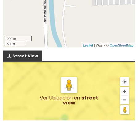
200 m
500 ft
Leaflet
| Wasi - ©
OpenStreetMap
Street View
Ver Ubicación
en
street
view