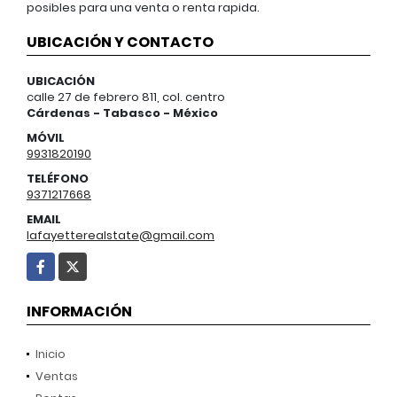
posibles para una venta o renta rapida.
UBICACIÓN Y CONTACTO
UBICACIÓN
calle 27 de febrero 811, col. centro
Cárdenas - Tabasco - México
MÓVIL
9931820190
TELÉFONO
9371217668
EMAIL
lafayetterealstate@gmail.com
Facebook
X
INFORMACIÓN
Inicio
Ventas