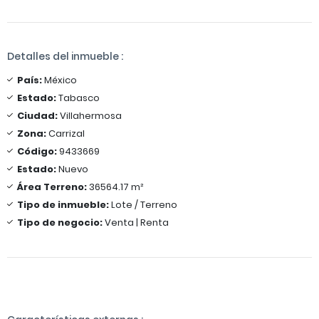
Detalles del inmueble :
País:
México
Estado:
Tabasco
Ciudad:
Villahermosa
Zona:
Carrizal
Código:
9433669
Estado:
Nuevo
Área Terreno:
36564.17 m²
Tipo de inmueble:
Lote / Terreno
Tipo de negocio:
Venta | Renta