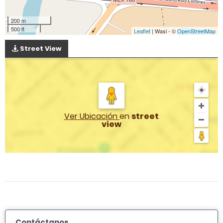
200 m
500 ft
Leaflet
| Wasi - ©
OpenStreetMap
Street View
Ver Ubicación
en
street
view
Contáctanos