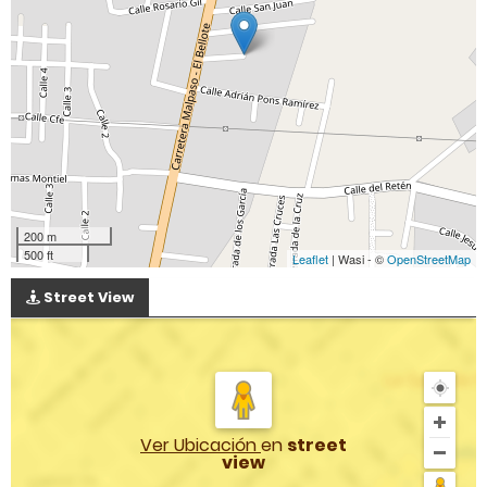
200 m
500 ft
Leaflet
| Wasi - ©
OpenStreetMap
Street View
Ver Ubicación
en
street
view