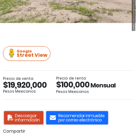
Google
Street View
Precio de renta
Precio de venta
$100,000
$19,920,000
Mensual
Pesos Mexicanos
Pesos Mexicanos
Descargar
Recomendar inmueble
información
por correo electrónico
Compartir