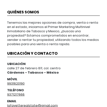
QUIÉNES SOMOS
Tenemos las mejores opciones de compra, venta o renta
en el estado, iniciamos el Primer Marketing Multinivel
Inmobiliario de Tabasco y Mexico, ¿buscas una
propiedad? Estamos comprometidos en encontrar,
vender o rentar tu propiedad, utilizando todos los medios
posibles para una venta o renta rapida.
UBICACIÓN Y CONTACTO
UBICACIÓN
calle 27 de febrero 811, col. centro
Cárdenas - Tabasco - México
MÓVIL
9931820190
TELÉFONO
9371217668
EMAIL
lafayetterealstate@gmail.com